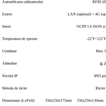
Autentificarea utilizatorului
RFID (I
Extern
LAN (opțional) + 4G (opți
Intern
OCPP 1.6 JSON (co
Temperatura de operare
-22˚F~122˚F
Umiditate
Max. 
Altitudine
≦ 2
Nivelul IP
IP65 pen
Metoda de răcire
Răcire 
Dimensiune (LxPxH)
350x250x175mm
350x250x130mm