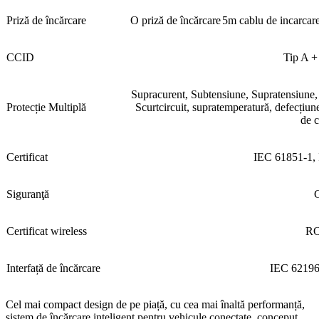
Priză de încărcare
O priză de încărcare
5m cablu de incarcar
CCID
Tip A 
Supracurent, Subtensiune, Supratensiune, C
Protecție Multiplă
Scurtcircuit, supratemperatură, defecțiune
de c
Certificat
IEC 61851-1,
Siguranţă
Certificat wireless
R
Interfață de încărcare
IEC 62196-2
Cel mai compact design de pe piață, cu cea mai înaltă performanță,
sistem de încărcare inteligent pentru vehicule conectate, conceput