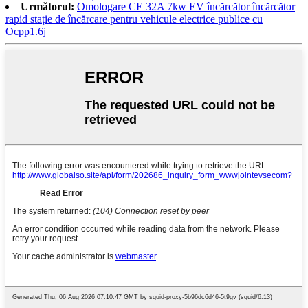
Următorul:
Omologare CE 32A 7kw EV încărcător încărcător
rapid stație de încărcare pentru vehicule electrice publice cu
Ocpp1.6j