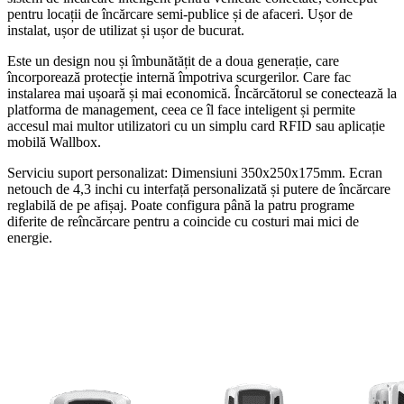
pentru locații de încărcare semi-publice și de afaceri. Ușor de
instalat, ușor de utilizat și ușor de bucurat.
Este un design nou și îmbunătățit de a doua generație, care
încorporează protecție internă împotriva scurgerilor. Care fac
instalarea mai ușoară și mai economică. Încărcătorul se conectează la
platforma de management, ceea ce îl face inteligent și permite
accesul mai multor utilizatori cu un simplu card RFID sau aplicație
mobilă Wallbox.
Serviciu suport personalizat: Dimensiuni 350x250x175mm. Ecran
netouch de 4,3 inchi cu interfață personalizată și putere de încărcare
reglabilă de pe afișaj. Poate configura până la patru programe
diferite de reîncărcare pentru a coincide cu costuri mai mici de
energie.