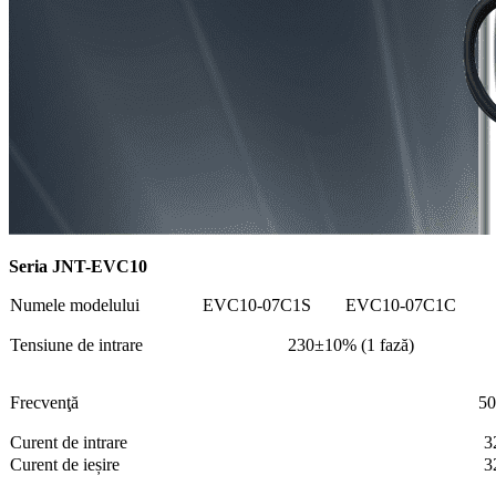
Seria JNT-EVC10
Numele modelului
EVC10-07C1S
EVC10-07C1C
Tensiune de intrare
230±10% (1 fază)
Frecvenţă
50
Curent de intrare
3
Curent de ieșire
3