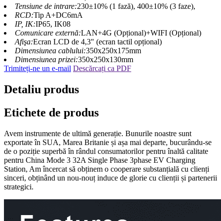
Tensiune de intrare:
230±10% (1 fază), 400±10% (3 faze),
RCD:
Tip A+DC6mA
IP, IK:
IP65, IK08
Comunicare externă:
LAN+4G (Opțional)+WIFI (Opțional)
Afişa:
Ecran LCD de 4,3" (ecran tactil opțional)
Dimensiunea cablului:
350x250x175mm
Dimensiunea prizei:
350x250x130mm
Trimiteți-ne un e-mail
Descărcați ca PDF
Detaliu produs
Etichete de produs
Avem instrumente de ultimă generație. Bunurile noastre sunt
exportate în SUA, Marea Britanie și așa mai departe, bucurându-se
de o poziție superbă în rândul consumatorilor pentru înaltă calitate
pentru China Mode 3 32A Single Phase 3phase EV Charging
Station, Am încercat să obținem o cooperare substanțială cu clienți
sinceri, obținând un nou-nouț induce de glorie cu clienții și partenerii
strategici.