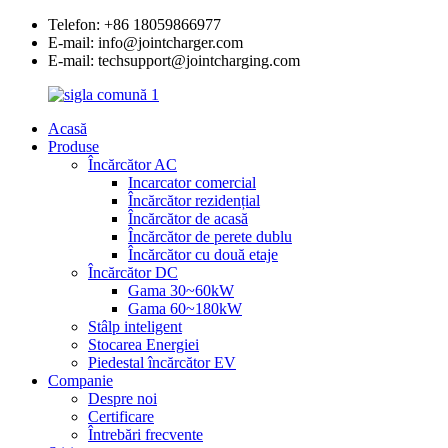
Telefon: +86 18059866977
E-mail: info@jointcharger.com
E-mail: techsupport@jointcharging.com
Acasă
Produse
Încărcător AC
Incarcator comercial
Încărcător rezidențial
Încărcător de acasă
Încărcător de perete dublu
Încărcător cu două etaje
Încărcător DC
Gama 30~60kW
Gama 60~180kW
Stâlp inteligent
Stocarea Energiei
Piedestal încărcător EV
Companie
Despre noi
Certificare
Întrebări frecvente