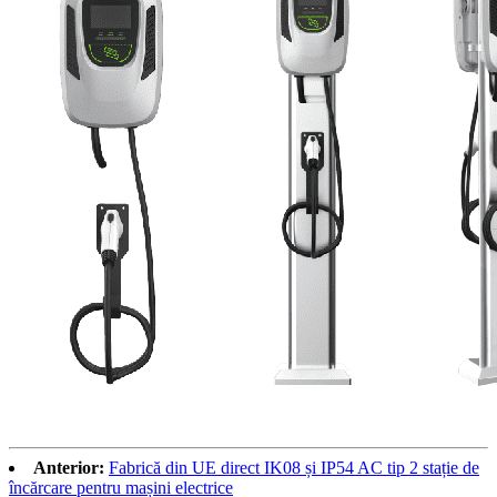
Anterior:
Fabrică din UE direct IK08 și IP54 AC tip 2 stație de
încărcare pentru mașini electrice