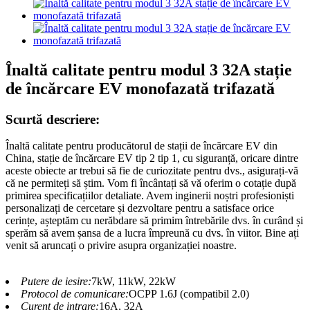
Înaltă calitate pentru modul 3 32A stație
de încărcare EV monofazată trifazată
Scurtă descriere:
Înaltă calitate pentru producătorul de stații de încărcare EV din
China, stație de încărcare EV tip 2 tip 1, cu siguranță, oricare dintre
aceste obiecte ar trebui să fie de curiozitate pentru dvs., asigurați-vă
că ne permiteți să știm. Vom fi încântați să vă oferim o cotație după
primirea specificațiilor detaliate. Avem inginerii noștri profesioniști
personalizați de cercetare și dezvoltare pentru a satisface orice
cerințe, așteptăm cu nerăbdare să primim întrebările dvs. în curând și
sperăm să avem șansa de a lucra împreună cu dvs. în viitor. Bine ați
venit să aruncați o privire asupra organizației noastre.
Putere de iesire:
7kW, 11kW, 22kW
Protocol de comunicare:
OCPP 1.6J (compatibil 2.0)
Curent de intrare:
16A, 32A