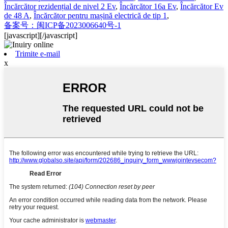
Încărcător rezidențial de nivel 2 Ev
,
Încărcător 16a Ev
,
Încărcător Ev
de 48 A
,
Încărcător pentru mașină electrică de tip 1
,
备案号：闽ICP备2023006640号-1
[javascript]
[/javascript]
Trimite e-mail
x