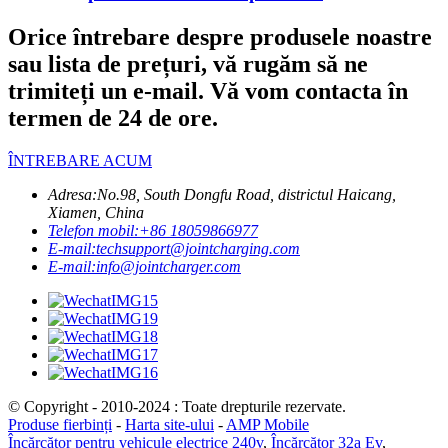
Orice întrebare despre produsele noastre
sau lista de prețuri, vă rugăm să ne
trimiteți un e-mail. Vă vom contacta în
termen de 24 de ore.
ÎNTREBARE ACUM
Adresa:
No.98, South Dongfu Road, districtul Haicang,
Xiamen, China
Telefon mobil:
+86 18059866977
E-mail:
techsupport@jointcharging.com
E-mail:
info@jointcharger.com
© Copyright - 2010-2024 : Toate drepturile rezervate.
Produse fierbinți
-
Harta site-ului
-
AMP Mobile
Încărcător pentru vehicule electrice 240v
,
Încărcător 32a Ev
,